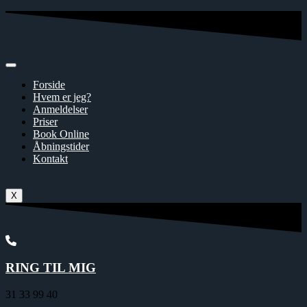
Skip
to
content
Forside
Hvem er jeg?
Anmeldelser
Priser
Book Online
Åbningstider
Kontakt
X
RING TIL MIG
31 33 99 40